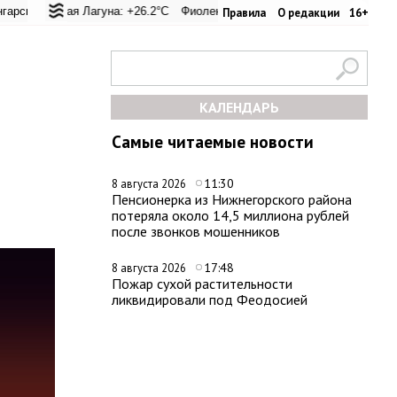
ал: +23.7°C
я Лагуна: +26.2°C
Евпатория: +26°C
Фиолент: +26.4°C
Керчь: +26.8°C
Казачья бухта: +26.2°C
Никитский сад: +27.4°
Херсон
Правила
О редакции
16+
КАЛЕНДАРЬ
Самые читаемые новости
11:30
8 августа 2026
Пенсионерка из Нижнегорского района
потеряла около 14,5 миллиона рублей
после звонков мошенников
17:48
8 августа 2026
Пожар сухой растительности
ликвидировали под Феодосией