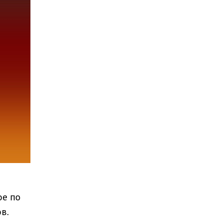
ое по
в.