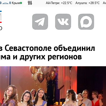
0
0
Крым
Ай-Петри: +22.5°C
Алушта: +28.5°C
Ангарский перев
Адмиральска
 в Севастополе объединил
ма и других регионов