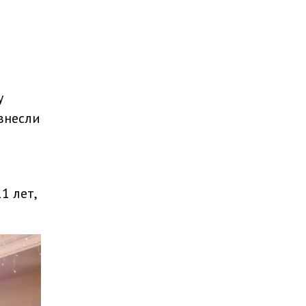
у
внесли
1 лет,