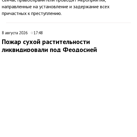
направленные на установление и задержание всех
причастных к преступлению.
8 августа 2026
17:48
Пожар сухой растительности
ликвидировали под Феодосией
В 09:16 поступило сообщение о возгорании сухой
растительности за пределами с. Насыпное, ГО Феодосия.
Незамедлительно к месту происшествия были направлены
подразделения 4 пожарно-спасательного отряда.
По прибытии было установлено два очага возгорания по 500
кв.м. на открытой территории. Для тушения также были
привлечены добровольная пожарная команда, волонтёры,
водоподвозящая техника администрации, сельхозтехника для
опашки территории.