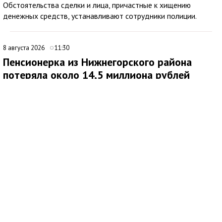
Обстоятельства сделки и лица, причастные к хищению
денежных средств, устанавливают сотрудники полиции.
8 августа 2026
11:30
Пенсионерка из Нижнегорского района
потеряла около 14,5 миллиона рублей
после звонков мошенников
В Нижнегорском районе 62-летняя местная жительница
обратилась в ОМВД России после того, как стала жертвой
дистанционных мошенников. По данным полиции,
злоумышленники похитили у нее около 14,5 миллиона рублей.
По факту хищения денежных средств в особо крупном
размере возбуждено уголовное дело по ч. 4 ст. 159 УК РФ.
Как сообщила потерпевшая, схема обмана продолжалась
около четырех месяцев. Сначала ей позвонил неизвестный
мужчина, попросил продиктовать номер СНИЛС и сразу
завершил разговор. Позже женщине поступил еще один