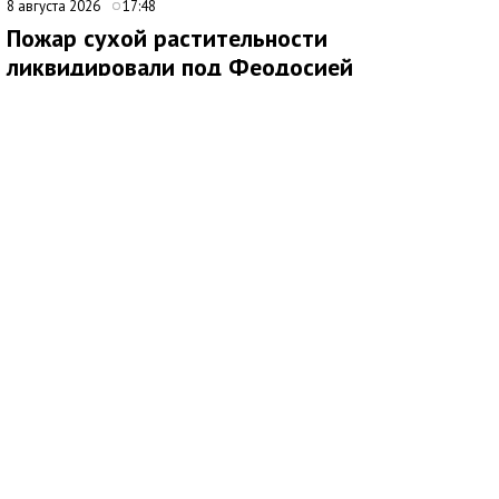
8 августа 2026
17:48
Пожар сухой растительности
ликвидировали под Феодосией
В 09:16 поступило сообщение о возгорании сухой
растительности за пределами с. Насыпное, ГО Феодосия.
Незамедлительно к месту происшествия были направлены
подразделения 4 пожарно-спасательного отряда.
По прибытии было установлено два очага возгорания по 500
кв.м. на открытой территории. Для тушения также были
привлечены добровольная пожарная команда, волонтёры,
водоподвозящая техника администрации, сельхозтехника для
опашки территории.
Благодаря слаженной работе всех звеньев, пожар был
ликвидирован на площади 3500 кв. м.
Всего от МЧС России было привлечено 64 человека и 11
единиц техники.