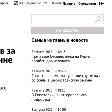
еревал: +24.9°C
льская Лагуна: +26.3°C
Евпатория: +33.8°C
Фиолент: +26.6°C
Керчь: +31°C
Казачья бухта: +26.6°C
Никитский сад: +2
Х
Правила
О редакции
16+
КАЛЕНДАРЬ
Самые читаемые новости
в за
18:13
7 августа 2026
ние
При атаке беспилотника на Керчь
погибли два человека
20:28
7 августа 2026
Спасатели помогли туристке спуститься
со скалы в Бахчисарайском районе
оге
18:13
7 августа 2026
В Евпатории нашли пропавшего
подростка
10:00
8 августа 2026