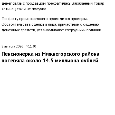
денег связь с продавцом прекратилась. Заказанный товар
ялтинец так и не получил.
По факту произошедшего проводится проверка.
Обстоятельства сделки и лица, причастные к хищению
денежных средств, устанавливают сотрудники полиции.
8 августа 2026
11:30
Пенсионерка из Нижнегорского района
потеряла около 14,5 миллиона рублей
после звонков мошенников
В Нижнегорском районе 62-летняя местная жительница
обратилась в ОМВД России после того, как стала жертвой
дистанционных мошенников. По данным полиции,
злоумышленники похитили у нее около 14,5 миллиона рублей.
По факту хищения денежных средств в особо крупном
размере возбуждено уголовное дело по ч. 4 ст. 159 УК РФ.