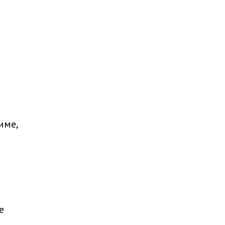
име,
е