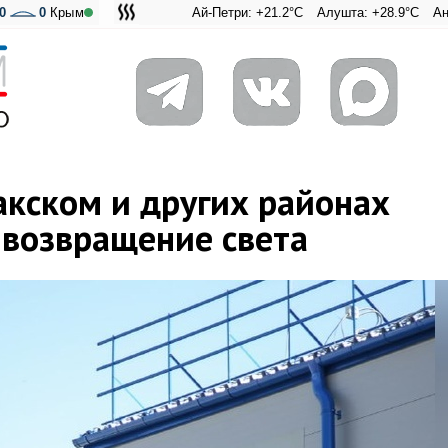
0
0
Крым
Ай-Петри: +21.2°C
Алушта: +28.9°C
Ангарский пер
Адмиральс
акском и других районах
 возвращение света