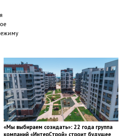
я
ное
режиму
«Мы выбираем созидать»: 22 года группа
компаний «ИнтерСтрой» строит будущее