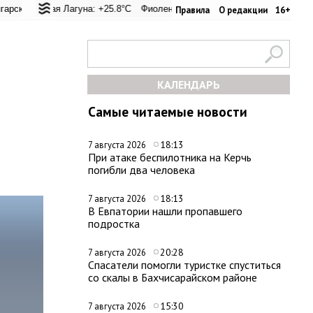
евал: +25.8°C
кая Лагуна: +25.8°C
Евпатория: +31.8°C
Фиолент: +26.2°C
Керчь: +30.3°C
Казачья бухта: +26.1°C
Никитский сад: +2
Херс
Правила
О редакции
16+
КАЛЕНДАРЬ
Самые читаемые новости
18:13
7 августа 2026
При атаке беспилотника на Керчь
погибли два человека
18:13
7 августа 2026
В Евпатории нашли пропавшего
подростка
20:28
7 августа 2026
Спасатели помогли туристке спуститься
со скалы в Бахчисарайском районе
15:30
7 августа 2026