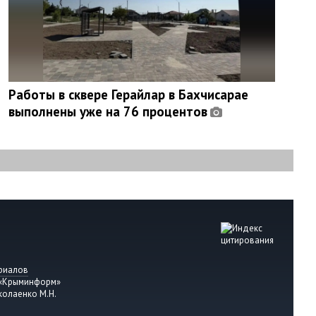
Работы в сквере Герайлар в Бахчисарае
выполнены уже на 76 процентов
риалов
 «Крыминформ»
колаенко М.Н.