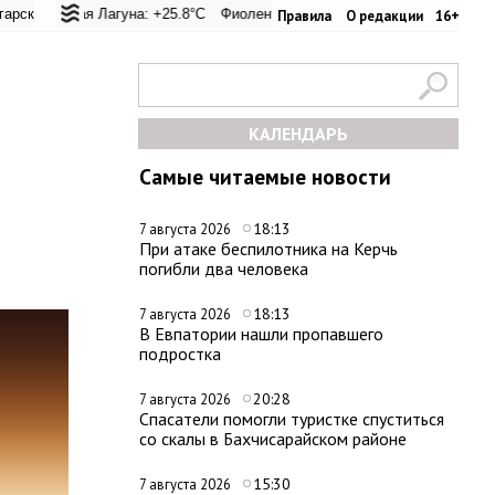
ревал: +25.8°C
ская Лагуна: +25.8°C
Евпатория: +31.8°C
Фиолент: +26.2°C
Керчь: +30.3°C
Казачья бухта: +26.1°C
Никитский сад: +
Херс
Правила
О редакции
16+
КАЛЕНДАРЬ
Самые читаемые новости
18:13
7 августа 2026
При атаке беспилотника на Керчь
погибли два человека
18:13
7 августа 2026
В Евпатории нашли пропавшего
подростка
20:28
7 августа 2026
Спасатели помогли туристке спуститься
со скалы в Бахчисарайском районе
15:30
7 августа 2026