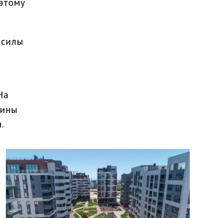
 этому
 силы
На
чины
.