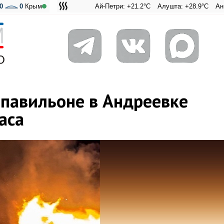
0
0
Крым
Ай-Петри: +21.2°C
Алушта: +28.9°C
Ангарский пе
Адмираль
 павильоне в Андреевке
аса