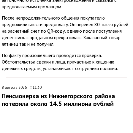
автономного источника электроснабжения и связался с
предполагаемым продавцом.
После непродолжительного общения покупателю
предложили внести предоплату. Он перевел 80 тысяч рублей
на расчетный счет по QR-коду, однако после поступления
денег связь с продавцом прекратилась. Заказанный товар
ялтинец так и не получил.
По факту произошедшего проводится проверка.
Обстоятельства сделки и лица, причастные к хищению
денежных средств, устанавливают сотрудники полиции.
8 августа 2026
11:30
Пенсионерка из Нижнегорского района
потеряла около 14,5 миллиона рублей
после звонков мошенников
В Нижнегорском районе 62-летняя местная жительница
обратилась в ОМВД России после того, как стала жертвой