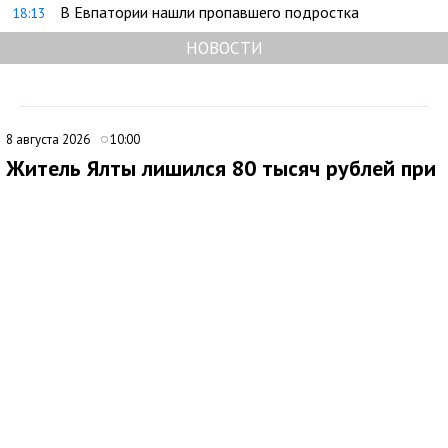
В Евпатории нашли пропавшего подростка
18:13
НОВОСТИ
8 августа 2026
10:00
Житель Ялты лишился 80 тысяч рублей при
покупке портативной электростанции
В Ялте 44-летний местный житель стал жертвой мошенников
при попытке приобрести портативную электростанцию через
интернет. Мужчина нашел объявление о продаже
автономного источника электроснабжения и связался с
предполагаемым продавцом.
После непродолжительного общения покупателю
предложили внести предоплату. Он перевел 80 тысяч рублей
на расчетный счет по QR-коду, однако после поступления
денег связь с продавцом прекратилась. Заказанный товар