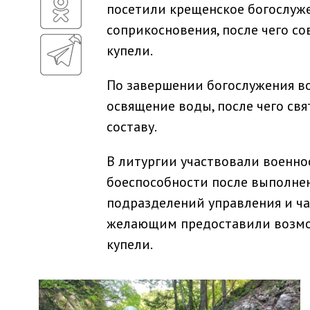
посетили крещенское богослуж
соприкосновения, после чего с
купели.
По завершении богослужения в
освящение воды, после чего св
составу.
В литургии участвовали военн
боеспособности после выполнен
подразделений управления и ча
желающим предоставили возмо
купели.