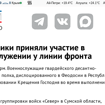
0
0
Крым
Ай-Петри: +19.4°C
Алушта: +24.1°C
Ангарский
Адмира
ики приняли участие в
лужении у линии фронта
рм. Военнослужащие гвардейского десантно-
 полка, дислоцированного в Феодосии в Республ
новании Крещения Господня во время выполнени
 группировки войск «Север» в Сумской области,