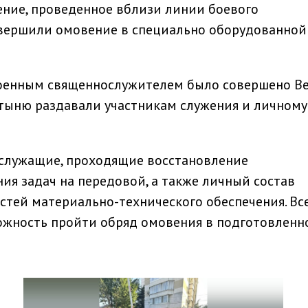
ение, проведенное вблизи линии боевого
овершили омовение в специально оборудованной
оенным священнослужителем было совершено В
ятыню раздавали участникам служения и личному
ослужащие, проходящие восстановление
ия задач на передовой, а также личный состав
стей материально-технического обеспечения. Вс
жность пройти обряд омовения в подготовленн