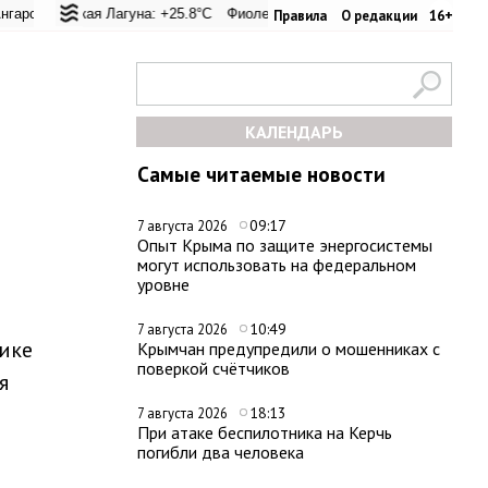
 перевал: +20.6°C
льская Лагуна: +25.8°C
Евпатория: +24.4°C
Фиолент: +26.4°C
Керчь: +33.4°C
Казачья бухта: +26.2°C
Никитский сад
Х
Правила
О редакции
16+
КАЛЕНДАРЬ
Самые читаемые новости
09:17
7 августа 2026
Опыт Крыма по защите энергосистемы
могут использовать на федеральном
уровне
10:49
7 августа 2026
ике
Крымчан предупредили о мошенниках с
поверкой счётчиков
я
18:13
7 августа 2026
При атаке беспилотника на Керчь
погибли два человека