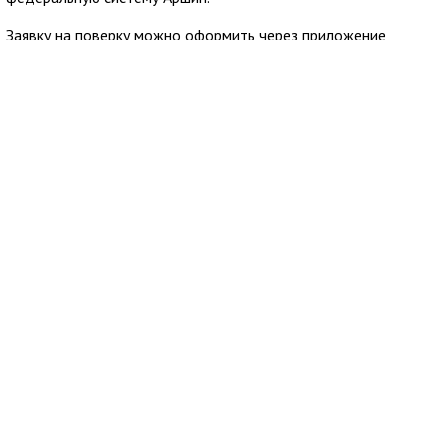
Заявку на поверку можно оформить через приложение
Госуслуги Дом. Сервис позволяет заранее узнать стоимость
услуги и направить обращение в аккредитованную
организацию из официального реестра Росаккредитации,
после чего пользователю остаётся согласовать удобное
время визита специалиста.
7 августа 2026
18:13
В Евпатории нашли пропавшего подростка