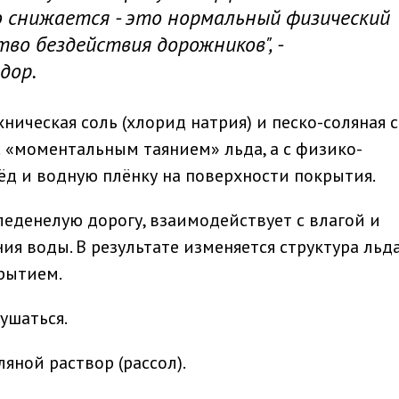
о снижается - это нормальный физический
тво бездействия дорожников", -
дор.
ническая соль (хлорид натрия) и песко-соляная с
с «моментальным таянием» льда, а с физико-
д и водную плёнку на поверхности покрытия.
аледенелую дорогу, взаимодействует с влагой и
я воды. В результате изменяется структура льд
крытием.
ушаться.
ляной раствор (рассол).