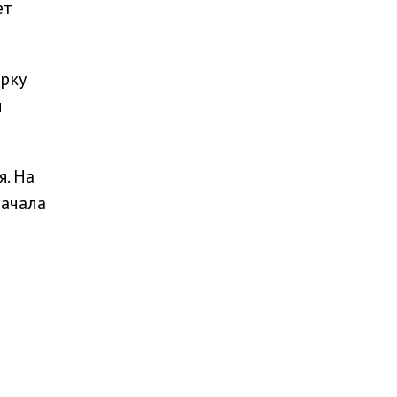
ет
орку
и
. На
начала