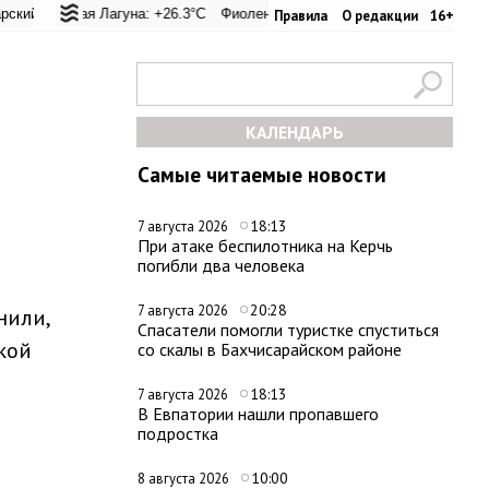
ревал: +24.9°C
ьская Лагуна: +26.3°C
Евпатория: +33.8°C
Фиолент: +26.6°C
Керчь: +31°C
Казачья бухта: +26.6°C
Никитский сад: +27
Хе
Правила
О редакции
16+
КАЛЕНДАРЬ
Самые читаемые новости
18:13
7 августа 2026
При атаке беспилотника на Керчь
погибли два человека
20:28
7 августа 2026
нили,
Спасатели помогли туристке спуститься
кой
со скалы в Бахчисарайском районе
18:13
7 августа 2026
В Евпатории нашли пропавшего
подростка
10:00
8 августа 2026