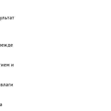
ультат
прежде
тием и
 влаги
а