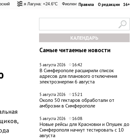
евал: +24.6°C
ская Лагуна: +24.6°C
Евпатория: +25.4°C
Фиолент: +25.2°C
Керчь: +30.9°C
Казачья бухта: +25.2°C
Никитский сад: +2
Хер
Правила
О редакции
16+
КАЛЕНДАРЬ
Самые читаемые новости
16:42
5 августа 2026
ю
В Симферополе расширили список
адресов для планового отключения
электроэнергии 6 августа
15:21
5 августа 2026
Около 50 гектаров обработали от
амброзии в Симферополе
альная
16:08
5 августа 2026
щиков,
Новые рейсы для Красновки и Опушек до
ода
Симферополя начнут тестировать с 10
августа