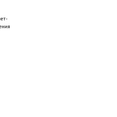
ет-
ения