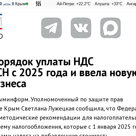
0
0
Крым
Ай-Петри: +22.2°C
Алушта: +33°C
Ангарский пер
Адмираль
орядок уплаты НДС
Н с 2025 года и ввела нову
знеса
Крыминформ. Уполномоченный по защите прав
е Крым Светлана Лужецкая сообщила, что Федер
 методические рекомендации для налогоплатель
му налогообложения, которые с 1 января 2025 г
ами налога на добавленную стоимость.