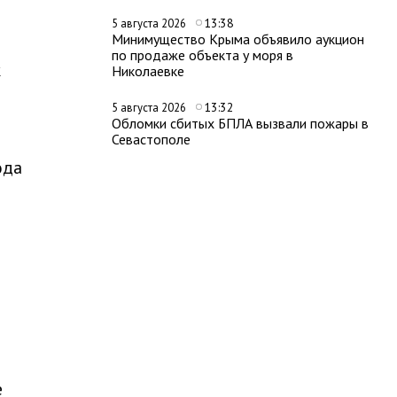
13:38
5 августа 2026
Минимущество Крыма объявило аукцион
по продаже объекта у моря в
к
Николаевке
13:32
5 августа 2026
Обломки сбитых БПЛА вызвали пожары в
Севастополе
ода
е