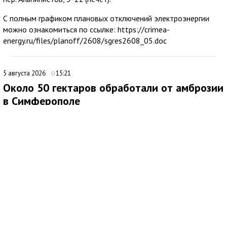
С полным графиком плановых отключений электроэнергии
можно ознакомиться по ссылке: https://crimea-
energy.ru/files/planoff/2608/sgres2608_05.doc
5 августа 2026
15:21
Около 50 гектаров обработали от амброзии
в Симферополе
В Симферополе продолжаются работы по ликвидации очагов
произрастания амброзии. Подрядная организация ежедневно
направляет на эти мероприятия 20 специалистов.
Покос проводят на центральных и магистральных улицах, в
общественных пространствах, а также на набережных реки
Салгир. Кампания стартовала в апреле и, как планируется,
продлится до октября.
По данным городских служб, к настоящему времени
амброзию скосили на общей площади около 50 гектаров.