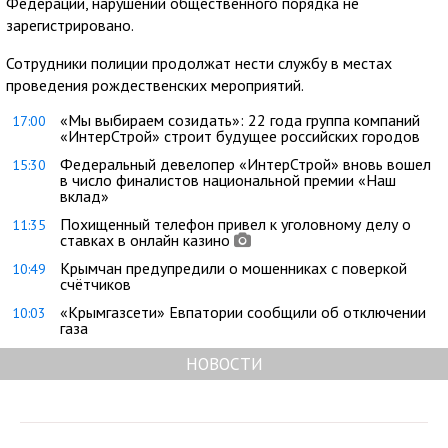
Федерации, нарушений общественного порядка не
зарегистрировано.
Сотрудники полиции продолжат нести службу в местах
проведения рождественских мероприятий.
«Мы выбираем созидать»: 22 года группа компаний
17:00
«ИнтерСтрой» строит будущее российских городов
Федеральный девелопер «ИнтерСтрой» вновь вошел
15:30
в число финалистов национальной премии «Наш
вклад»
Похищенный телефон привел к уголовному делу о
11:35
ставках в онлайн казино
Крымчан предупредили о мошенниках с поверкой
10:49
счётчиков
«Крымгазсети» Евпатории сообщили об отключении
10:03
газа
НОВОСТИ