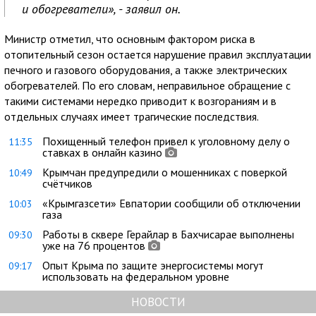
и обогреватели», - заявил он.
Министр отметил, что основным фактором риска в
отопительный сезон остается нарушение правил эксплуатации
печного и газового оборудования, а также электрических
обогревателей. По его словам, неправильное обращение с
такими системами нередко приводит к возгораниям и в
отдельных случаях имеет трагические последствия.
Похищенный телефон привел к уголовному делу о
11:35
ставках в онлайн казино
Крымчан предупредили о мошенниках с поверкой
10:49
счётчиков
«Крымгазсети» Евпатории сообщили об отключении
10:03
газа
Работы в сквере Герайлар в Бахчисарае выполнены
09:30
уже на 76 процентов
Опыт Крыма по защите энергосистемы могут
09:17
использовать на федеральном уровне
НОВОСТИ