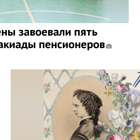
ны завоевали пять
такиады пенсионеров