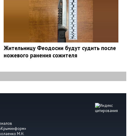
Жительницу Феодосии будут судить после
ножевого ранения сожителя
риалов
 «Крыминформ»
колаенко М.Н.