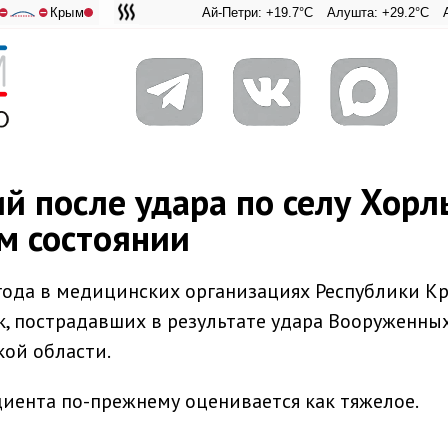
Крым
Ай-Петри: +19.7°C
Алушта: +29.2°C
Ангарский
Адмира
⛔
⛔
й после удара по селу Хорл
м состоянии
 года в медицинских организациях Республики К
, пострадавших в результате удара Вооруженны
кой области.
циента по-прежнему оценивается как тяжелое.