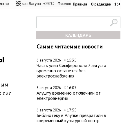
 перевал: +20.9°C
льская Лагуна: +26°C
Евпатория: +24.5°C
Фиолент: +25.9°C
Керчь: +30.6°C
Казачья бухта: +25.9°C
Никитский сад
Хер
Правила
О редакции
16+
КАЛЕНДАРЬ
Самые читаемые новости
ы
15:35
6 августа 2026
Часть улиц Симферополя 7 августа
временно останется без
электроснабжения
рым
16:07
6 августа 2026
х сил
Алушту временно отключили от
электроэнергии
17:55
6 августа 2026
Библиотеку в Алупке превратили в
современный культурный центр