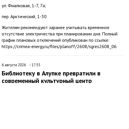
ул. Фиалковая, 1-7, 7а;
пер. Арктический, 1-30
Жителям рекомендуют заранее учитывать временное
отсутствие электричества при планировании дня. Полный
график плановых отключений опубликован по ссылке:
https://crimea-energy.ru/files/planoff/2608/sgres2608_06
6 августа 2026
17:55
Библиотеку в Алупке превратили в
современный культурный центр
Медиаисточник: Администрация города Ялта Республики Крым
В Алупке подходит к завершению ремонт библиотеки-
филиала № 1. Открытие учреждения планируется в конце
сентября, после чего оно начнет работать в новом статусе
культурно-просветительского центра.