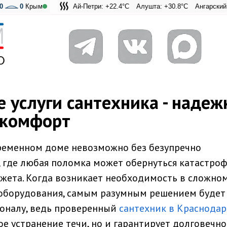
0
0
Крым
Ай-Петри: +22.4°C
Алушта: +30.8°C
Ангарский перевал: +
Адмиральская Ла
 услуги сантехника - надеж
 комфорт
временном доме невозможно без безупречно
 где любая поломка может обернуться катастро
жета. Когда возникает необходимость в сложно
оборудования, самым разумным решением будет
оналу, ведь проверенный
сантехник в Краснодар
е устранение течи, но и гарантирует долговечно