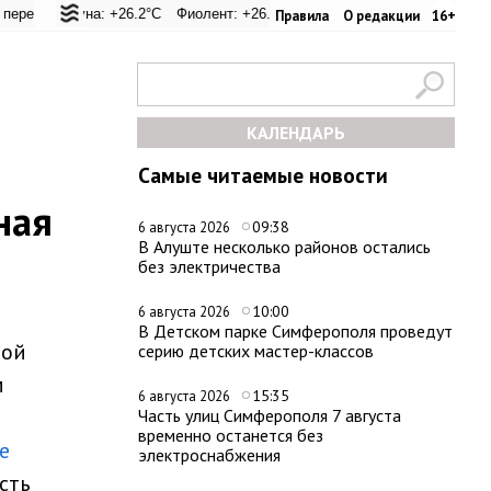
26.8°C
гуна: +26.2°C
Евпатория: +32.8°C
Фиолент: +26.1°C
Керчь: +30.6°C
Казачья бухта: +26.1°C
Никитский сад: +29.6°C
Херсонес: 
Правила
О редакции
16+
КАЛЕНДАРЬ
Самые читаемые новости
ная
09:38
6 августа 2026
В Алуште несколько районов остались
без электричества
10:00
6 августа 2026
В Детском парке Симферополя проведут
фой
серию детских мастер-классов
м
15:35
6 августа 2026
Часть улиц Симферополя 7 августа
временно останется без
е
электроснабжения
сть