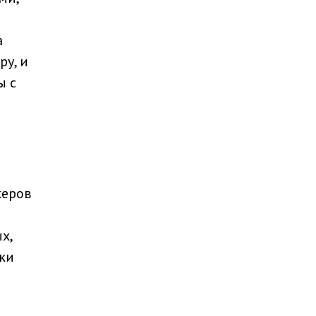
а
у, и
ы с
керов
х,
пки