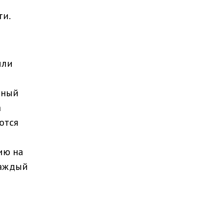
ти.
или
нный
а
ются
ию на
каждый