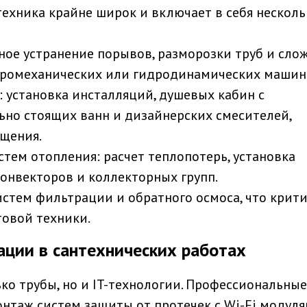
техника крайне широк и включает в себя несколь
ое устранение порывов, разморозки труб и сло
тромеханических или гидродинамических машин
:
установка инсталляций, душевых кабин с
ьно стоящих ванн и дизайнерских смесителей,
щения.
стем отопления:
расчет теплопотерь, установка
онвекторов и коллекторных групп.
истем фильтрации и обратного осмоса, что крит
товой техники.
ации в сантехнических работах
лько трубы, но и IT-технологии. Профессиональные
нтаж систем защиты от протечек с Wi-Fi модуля