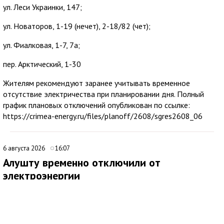
ул. Леси Украинки, 147;
ул. Новаторов, 1-19 (нечет), 2-18/82 (чет);
ул. Фиалковая, 1-7, 7а;
пер. Арктический, 1-30
Жителям рекомендуют заранее учитывать временное
отсутствие электричества при планировании дня. Полный
график плановых отключений опубликован по ссылке:
https://crimea-energy.ru/files/planoff/2608/sgres2608_06
6 августа 2026
16:07
Алушту временно отключили от
электроэнергии
В Алуште временно ограничили подачу электроэнергии на
территории всего муниципалитета. Об этом сообщила глава
администрации города Галина Огнёва.