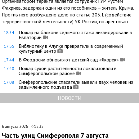
Организатором теракта является сотрудник ГУР Рустем
Фахриев, задержан один из его пособников – житель Крыма.
Против него возбуждено дело по статье 205.1 (содействие
террористической деятельности) УК России, он арестован.
Пожар на балконе седьмого этажа ликвидировали в
18:34
Евпатории
Библиотеку в Алупке превратили в современный
17:55
культурный центр
В Феодосии обновляют детский сад «Якорёк»
17:44
Пожар сухой растительности локализовали в
17:40
Симферопольском районе
Симферопольские спасатели вывели двух человек из
17:08
задымленного подъезда
НОВОСТИ
6 августа 2026
15:35
Часть улиц Симферополя 7 августа