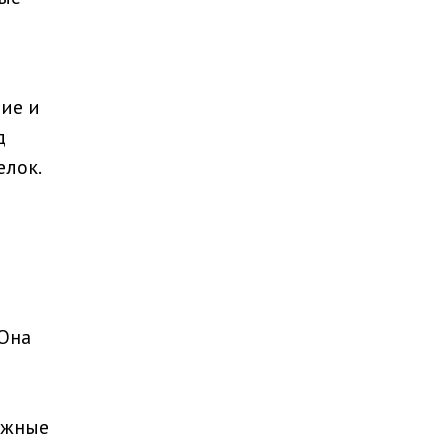
ие и
д
лок.
е
 Она
ожные