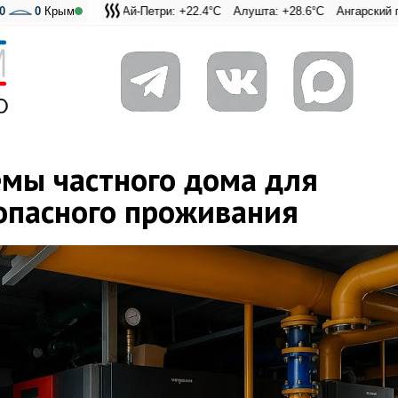
0
0
Крым
Ай-Петри: +22.4°C
Алушта: +28.6°C
Ангарский перевал: +2
Адмиральская Лаг
мы частного дома для
зопасного проживания