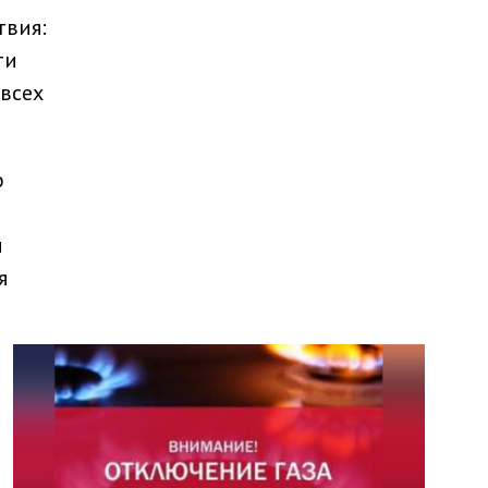
твия:
ти
 всех
о
и
я