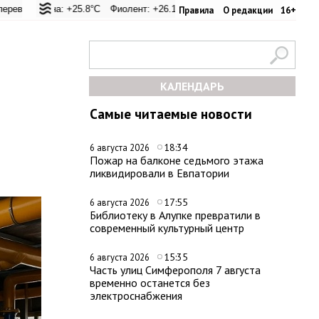
5.4°C
уна: +25.8°C
Евпатория: +31.2°C
Фиолент: +26.1°C
Керчь: +31.1°C
Казачья бухта: +26.2°C
Никитский сад: +29°C
Херсонес: +
Си
Правила
О редакции
16+
КАЛЕНДАРЬ
Самые читаемые новости
18:34
6 августа 2026
Пожар на балконе седьмого этажа
ликвидировали в Евпатории
17:55
6 августа 2026
Библиотеку в Алупке превратили в
современный культурный центр
15:35
6 августа 2026
Часть улиц Симферополя 7 августа
временно останется без
электроснабжения