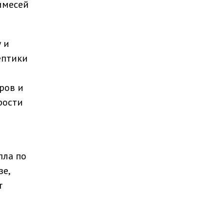
имесей
 и
ептики
ров и
рости
пла по
зе,
т