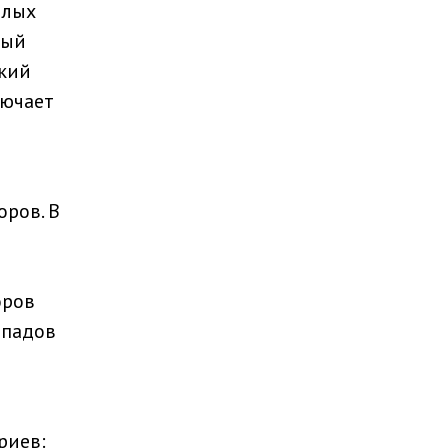
плых
ный
ский
лючает
ров. В
оров
епадов
риев: