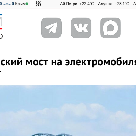
0
0
Крым
Ай-Петри: +22.4°C
Алушта: +28.1°C
Ангарский 
Адмирал
ский мост на электромобил
т