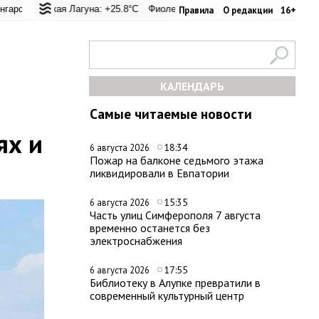
перевал: +25°C
ьская Лагуна: +25.8°C
Евпатория: +32°C
Фиолент: +26.1°C
Керчь: +33.1°C
Казачья бухта: +26.2°C
Никитский сад: +28
Хе
Правила
О редакции
16+
КАЛЕНДАРЬ
Самые читаемые новости
ях и
18:34
6 августа 2026
Пожар на балконе седьмого этажа
ликвидировали в Евпатории
15:35
6 августа 2026
Часть улиц Симферополя 7 августа
временно останется без
электроснабжения
17:55
6 августа 2026
Библиотеку в Алупке превратили в
современный культурный центр