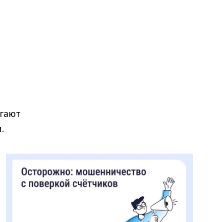
агают
.