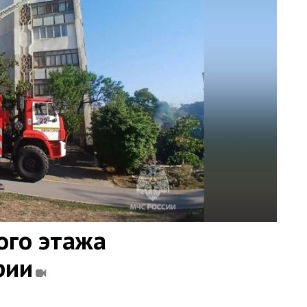
ого этажа
рии