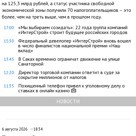
на 125,3 млрд рублей, а статус участника свободной
экономической зоны получили 70 налогоплательщиков – это
более, чем на треть выше, чем в прошлом году.
«Мы выбираем созидать»: 22 года группа компаний
17:00
«ИнтерСтрой» строит будущее российских городов
Федеральный девелопер «ИнтерСтрой» вновь вошел
15:30
в число финалистов национальной премии «Наш
вклад»
В Саках временно ограничат движение на улице
13:45
Санаторной
Директор торговой компании ответит в суде за
12:20
сокрытие миллионов от налогов
Похищенный телефон привел к уголовному делу о
11:35
ставках в онлайн казино
НОВОСТИ
6 августа 2026
18:34