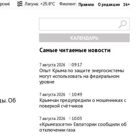
перевал: +20.6°C
ьская Лагуна: +25.8°C
Евпатория: +25.8°C
Фиолент: +26.4°C
Керчь: +33.4°C
Казачья бухта: +26.2°C
Никитский сад:
Хе
Правила
О редакции
16+
КАЛЕНДАРЬ
Самые читаемые новости
09:17
7 августа 2026
Опыт Крыма по защите энергосистемы
могут использовать на федеральном
уровне
10:49
7 августа 2026
ы. Об
Крымчан предупредили о мошенниках с
поверкой счётчиков
10:03
7 августа 2026
«Крымгазсети» Евпатории сообщили об
отключении газа