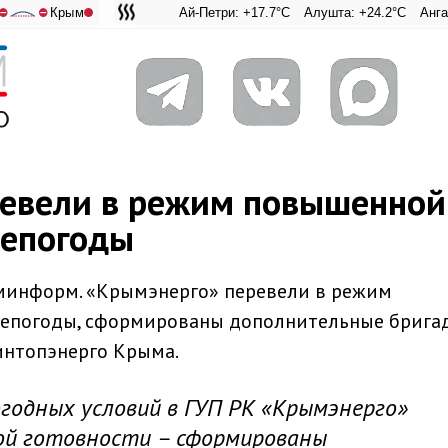
Крым
Ай-Петри: +17.7°C
Алушта: +24.2°C
Ангарский 
Адмирал
⛔
⛔
ревели в режим повышенной
непогоды
ыминформ. «Крымэнерго» перевели в режим
непогоды, сформированы дополнительные бригад
интопэнерго Крыма.
огодных условий в ГУП РК «Крымэнерго»
ой готовности – сформированы