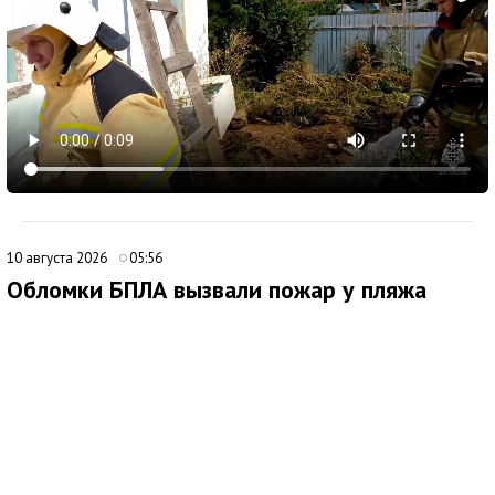
10 августа 2026
05:56
Обломки БПЛА вызвали пожар у пляжа
Инжир и повредили автомобили
В Севастополе военные, авиация, силы ПВО и мобильные
огневые группы отразили атаку беспилотников ВСУ. По
предварительным данным, было сбито 15 БПЛА,
преимущественно над морем и на удалении от берега.
Спасательная служба города уточнила, что из-за падения
обломков сбитых аппаратов загорелся лес в районе пляжа