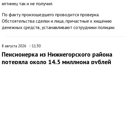
ялтинец так и не получил.
По факту произошедшего проводится проверка.
Обстоятельства сделки и лица, причастные к хищению
денежных средств, устанавливают сотрудники полиции.
8 августа 2026
11:30
Пенсионерка из Нижнегорского района
потеряла около 14,5 миллиона рублей
после звонков мошенников
В Нижнегорском районе 62-летняя местная жительница
обратилась в ОМВД России после того, как стала жертвой
дистанционных мошенников. По данным полиции,
злоумышленники похитили у нее около 14,5 миллиона рублей.
По факту хищения денежных средств в особо крупном
размере возбуждено уголовное дело по ч. 4 ст. 159 УК РФ.
Как сообщила потерпевшая, схема обмана продолжалась