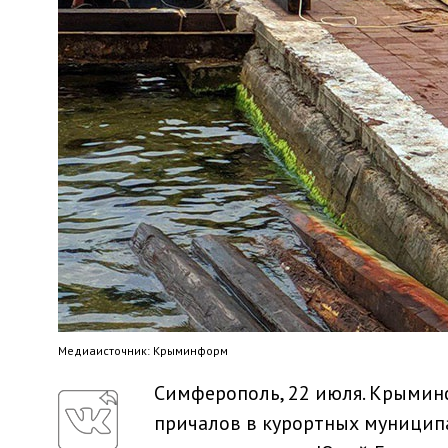
Медиaисточник: Крыминформ
Симферополь, 22 июля. Крымин
причалов в курортных муницип