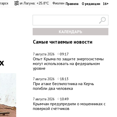
евал: +20.9°C
кая Лагуна: +25.8°C
Евпатория: +23.6°C
Фиолент: +26.4°C
Керчь: +33.4°C
Казачья бухта: +26.2°C
Никитский сад: +2
Херс
Правила
О редакции
16+
КАЛЕНДАРЬ
Самые читаемые новости
09:17
7 августа 2026
х
Опыт Крыма по защите энергосистемы
могут использовать на федеральном
уровне
18:13
7 августа 2026
При атаке беспилотника на Керчь
погибли два человека
10:49
7 августа 2026
Крымчан предупредили о мошенниках с
поверкой счётчиков