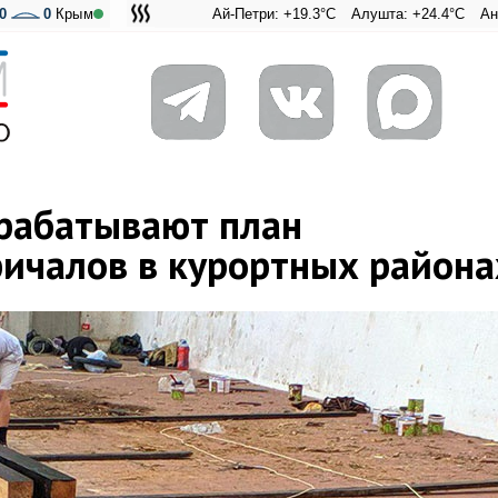
0
0
Крым
Ай-Петри: +19.3°C
Алушта: +24.4°C
Ангарский пер
Адмиральс
рабатывают план
ричалов в курортных района