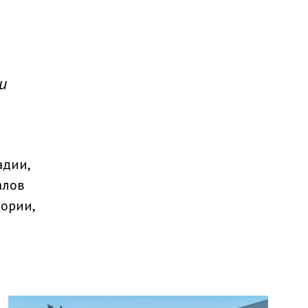
и
адии,
алов
тории,