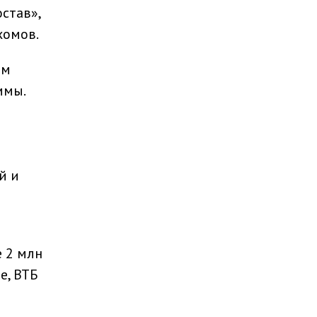
став»,
хомов.
ам
ммы.
й и
 2 млн
е, ВТБ