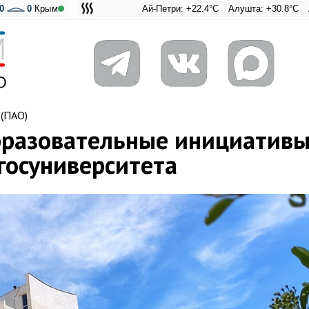
0
0
Крым
Ай-Петри: +22.4°C
Алушта: +30.8°C
Ангарский пе
Адмираль
 (ПАО)
бразовательные инициатив
госуниверситета