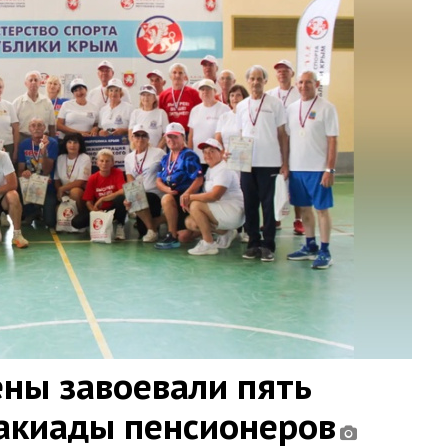
ны завоевали пять
такиады пенсионеров