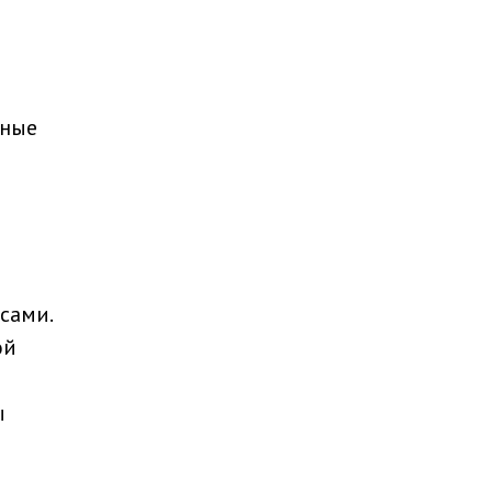
бные
сами.
ой
ы