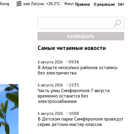
ревал: +26.8°C
ская Лагуна: +26.2°C
Евпатория: +32.8°C
Фиолент: +26.1°C
Керчь: +30.6°C
Казачья бухта: +26.1°C
Никитский сад: +
Хер
Правила
О редакции
16+
КАЛЕНДАРЬ
Самые читаемые новости
ы
09:38
6 августа 2026
В Алуште несколько районов остались
без электричества
15:35
6 августа 2026
Часть улиц Симферополя 7 августа
временно останется без
электроснабжения
10:00
6 августа 2026
В Детском парке Симферополя проведут
серию детских мастер-классов