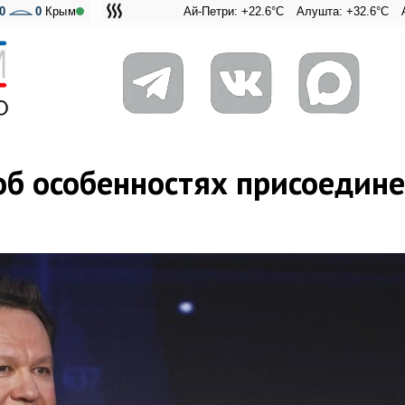
0
0
Крым
Ай-Петри: +22.6°C
Алушта: +32.6°C
Ангарский п
Адмираль
 об особенностях присоедин