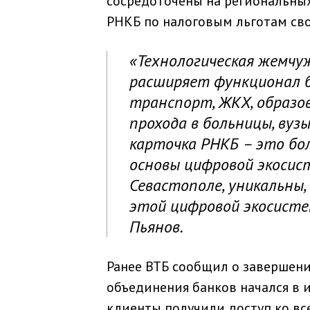
сосредоточены на региональных 
РНКБ по налоговым льготам св
«Технологическая жемчу
расширяет функционал б
транспорт, ЖКХ, образо
прохода в больницы, вузы
карточка РНКБ – это бо
основы цифровой экосис
Севастополе, уникальны,
этой цифровой экосисте
Пьянов.
Ранее ВТБ сообщил о завершен
объединения банков начался в 
клиенты получили доступ ко вс