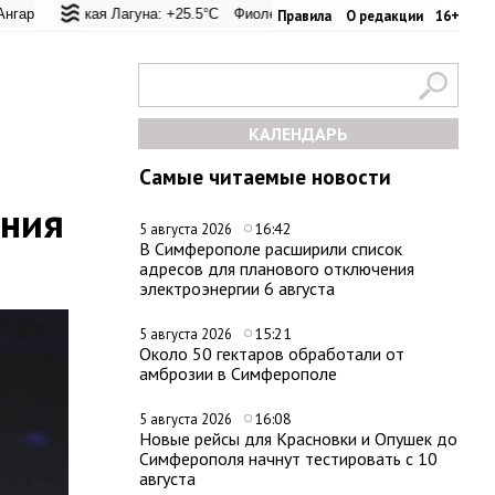
еревал: +28.5°C
ская Лагуна: +25.5°C
Евпатория: +32.8°C
Фиолент: +25.8°C
Керчь: +31.8°C
Казачья бухта: +25.7°C
Никитский сад: 
Хер
Правила
О редакции
16+
КАЛЕНДАРЬ
Самые читаемые новости
ения
16:42
5 августа 2026
В Симферополе расширили список
адресов для планового отключения
электроэнергии 6 августа
15:21
5 августа 2026
Около 50 гектаров обработали от
амброзии в Симферополе
16:08
5 августа 2026
Новые рейсы для Красновки и Опушек до
Симферополя начнут тестировать с 10
августа