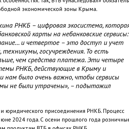
особенностях. Так, ВТБ «унаследовал» обязател
ободной экономической зоны Крыма.
жина РНКБ – цифровая экосистема, котора
анковской карты на небанковские сервисы:
вание… и четвертое – это доступ и учет
, техникумы, госучреждения. То есть
льше, чем средства платежа. Эти четыре
темы РНКБ, действующие в Крыму и
 и нам было очень важно, чтобы сервисы
мы не были утрачены», – подытожил
ии юридического присоединения РНКБ. Процесс
июне 2024 года. С осени прошлого года розничны
ем продуктам ВТБ в офисах РНКБ.