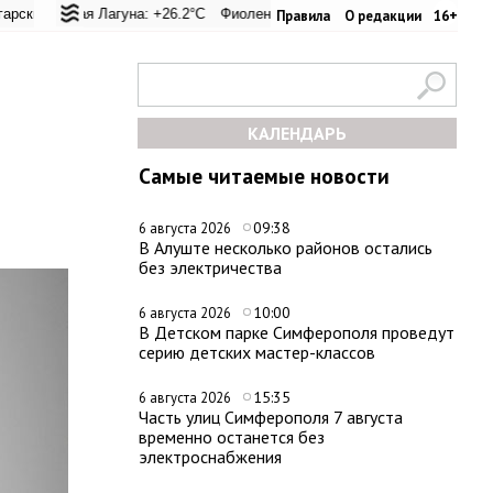
ревал: +26.8°C
кая Лагуна: +26.2°C
Евпатория: +32.8°C
Фиолент: +26.1°C
Керчь: +30.6°C
Казачья бухта: +26.1°C
Никитский сад: +
Херс
Правила
О редакции
16+
КАЛЕНДАРЬ
Самые читаемые новости
09:38
6 августа 2026
В Алуште несколько районов остались
без электричества
10:00
6 августа 2026
В Детском парке Симферополя проведут
серию детских мастер-классов
15:35
6 августа 2026
Часть улиц Симферополя 7 августа
временно останется без
электроснабжения