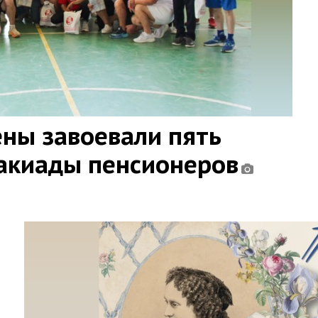
ны завоевали пять
такиады пенсионеров