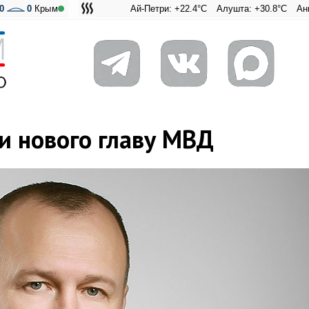
0
0
Крым
Ай-Петри: +22.4°C
Алушта: +30.8°C
Ангарский пе
Адмиральс
и нового главу МВД