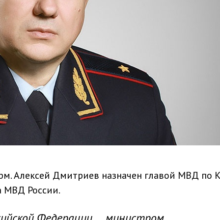
рм. Алексей Дмитриев назначен главой МВД по 
а МВД России.
сийской Федерации … министром