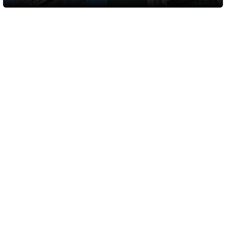
6 августа 2026
17:55
Библиотеку в Алупке превратили в
современный культурный центр
Медиаисточник: Администрация города Ялта Республики Крым
В Алупке подходит к завершению ремонт библиотеки-
филиала № 1. Открытие учреждения планируется в конце
сентября, после чего оно начнет работать в новом статусе
культурно-просветительского центра.
Обновленная библиотека должна стать современным
общественным пространством для жителей разных
возрастов. В помещении предусмотрят отдельные зоны для
детей до 14 лет, старшеклассников, педагогов и родителей.
Также для посетителей обновили книжный фонд, приобрели
настольные игры и оборудование для проведения
мероприятий, встреч и занятий по интересам.