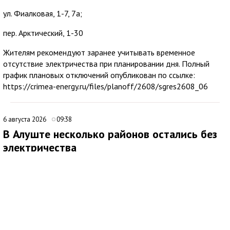
ул. Фиалковая, 1-7, 7а;
пер. Арктический, 1-30
Жителям рекомендуют заранее учитывать временное
отсутствие электричества при планировании дня. Полный
график плановых отключений опубликован по ссылке:
https://crimea-energy.ru/files/planoff/2608/sgres2608_06
6 августа 2026
09:38
В Алуште несколько районов остались без
электричества
В Алуште временно ограничена подача электроэнергии в
нескольких районах города. Об этом сообщила глава
администрации Алушты Галина Огнёва.
По её данным, отключение затронуло улицы Ялтинскую,
Юбилейную и 60 лет СССР, а также микрорайон Мирный.