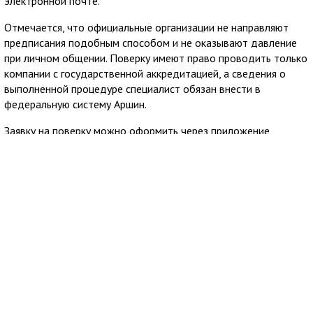
электронной почте.
Отмечается, что официальные организации не направляют
предписания подобным способом и не оказывают давление
при личном общении. Поверку имеют право проводить только
компании с государственной аккредитацией, а сведения о
выполненной процедуре специалист обязан внести в
федеральную систему Аршин.
Заявку на поверку можно оформить через приложение
Госуслуги Дом. Сервис позволяет заранее узнать стоимость
услуги и направить обращение в аккредитованную
организацию из официального реестра Росаккредитации,
после чего пользователю остаётся согласовать удобное
время визита специалиста.
7 августа 2026
10:03
Крымгазсети Евпатории сообщили об
отключении газа