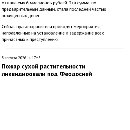
отдала ему 6 миллионов рублей. Эта сумма, по
предварительным данным, стала последней частью
похищенных денег.
Сейчас правоохранители проводят мероприятия,
направленные на установление и задержание всех
причастных к преступлению.
8 августа 2026
17:48
Пожар сухой растительности
ликвидировали под Феодосией
В 09:16 поступило сообщение о возгорании сухой
растительности за пределами с. Насыпное, ГО Феодосия.
Незамедлительно к месту происшествия были направлены
подразделения 4 пожарно-спасательного отряда.
По прибытии было установлено два очага возгорания по 500
кв.м. на открытой территории. Для тушения также были