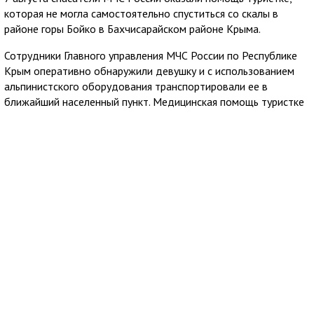
которая не могла самостоятельно спуститься со скалы в
районе горы Бойко в Бахчисарайском районе Крыма.
Сотрудники Главного управления МЧС России по Республике
Крым оперативно обнаружили девушку и с использованием
альпинистского оборудования транспортировали ее в
ближайший населенный пункт. Медицинская помощь туристке
не понадобилась.
В спасательной операции участвовали четыре специалиста и
были задействованы две единицы техники МЧС России.
7 августа 2026
18:13
В Евпатории нашли пропавшего подростка