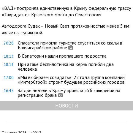
«ВАД» построила единственную в Крыму федеральную трассу
«Таврида» от Крымского моста до Севастополя.
Автодорога Судак – Новый Свет протяженностью менее 5 км
является тупиковой.
Спасатели помогли туристке спуститься со скалы в
20:28
Бахчисарайском районе
В Евпатории нашли пропавшего подростка
18:13
При атаке беспилотника на Керчь погибли два
18:13
человека
«Мы выбираем созидать»: 22 года группа компаний
17:00
«ИнтерСтрой» строит будущее российских городов
За две недели в Крыму приняли 556 заявлений на
16:45
регистрацию брака
НОВОСТИ
7 августа 2026
09:17