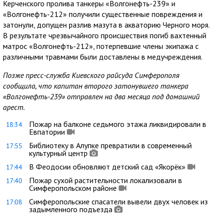
Керченского пролива танкеры «Волгонефть-239» и
«Волгонефть-212» получили существенные повреждения и
затонули, допущен разлив мазута в акваторию Черного моря.
В результате чрезвычайного происшествия погиб вахтенный
матрос «Волгонефть-212», потерпевшие члены экипажа с
различными травмами были доставлены в медучреждения.
Позже пресс-служба Киевского райсуда Симферополя
сообщила, что капитан второго затонувшего танкера
«Волгонефть-239» отправлен на два месяца под домашний
арест.
Пожар на балконе седьмого этажа ликвидировали в
18:34
Евпатории
Библиотеку в Алупке превратили в современный
17:55
культурный центр
В Феодосии обновляют детский сад «Якорёк»
17:44
Пожар сухой растительности локализовали в
17:40
Симферопольском районе
Симферопольские спасатели вывели двух человек из
17:08
задымленного подъезда