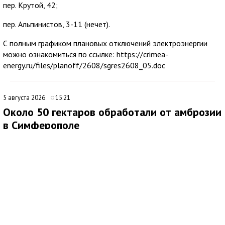
пер. Крутой, 42;
пер. Альпинистов, 3-11 (нечет).
С полным графиком плановых отключений электроэнергии
можно ознакомиться по ссылке: https://crimea-
energy.ru/files/planoff/2608/sgres2608_05.doc
5 августа 2026
15:21
Около 50 гектаров обработали от амброзии
в Симферополе
В Симферополе продолжаются работы по ликвидации очагов
произрастания амброзии. Подрядная организация ежедневно
направляет на эти мероприятия 20 специалистов.
Покос проводят на центральных и магистральных улицах, в
общественных пространствах, а также на набережных реки
Салгир. Кампания стартовала в апреле и, как планируется,
продлится до октября.