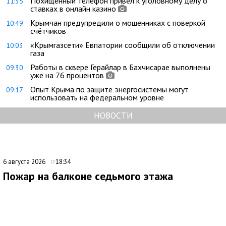
Похищенный телефон привел к уголовному делу о
11:35
ставках в онлайн казино
Крымчан предупредили о мошенниках с поверкой
10:49
счётчиков
«Крымгазсети» Евпатории сообщили об отключении
10:03
газа
Работы в сквере Герайлар в Бахчисарае выполнены
09:30
уже на 76 процентов
Опыт Крыма по защите энергосистемы могут
09:17
использовать на федеральном уровне
НОВОСТИ
6 августа 2026
18:34
Пожар на балконе седьмого этажа
ликвидировали в Евпатории
Медиаисточник: Главное управление МЧС России по Республике Крым