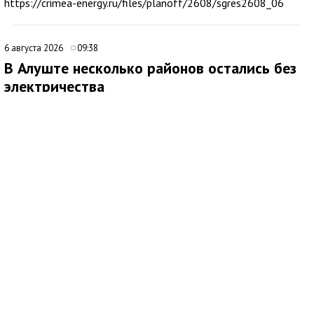
https://crimea-energy.ru/files/planoff/2608/sgres2608_06
6 августа 2026
09:38
В Алуште несколько районов остались без
электричества
В Алуште временно ограничена подача электроэнергии в
нескольких районах города. Об этом сообщила глава
администрации Алушты Галина Огнёва.
По её данным, отключение затронуло улицы Ялтинскую,
Юбилейную и 60 лет СССР, а также микрорайон Мирный.
Ожидается, что электроснабжение восстановят примерно
через два часа. Причины временного ограничения подачи
электричества в сообщении не уточняются.
6 августа 2026
16:07
Алушту временно отключили от