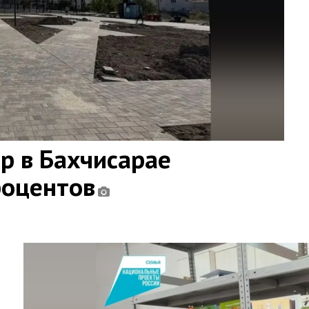
ар в Бахчисарае
роцентов