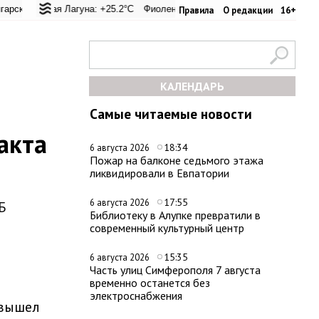
 перевал: +25.4°C
льская Лагуна: +25.2°C
Евпатория: +31.2°C
Фиолент: +25.4°C
Керчь: +31.1°C
Казачья бухта: +25.4°C
Никитский сад
Х
Правила
О редакции
16+
КАЛЕНДАРЬ
Самые читаемые новости
акта
18:34
6 августа 2026
Пожар на балконе седьмого этажа
ликвидировали в Евпатории
17:55
6 августа 2026
Б
Библиотеку в Алупке превратили в
современный культурный центр
15:35
6 августа 2026
Часть улиц Симферополя 7 августа
временно останется без
электроснабжения
 вышел