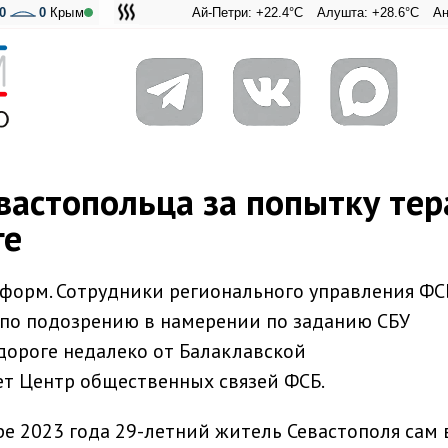
0
0
Крым
Ай-Петри: +22.4°C
Алушта: +28.6°C
Ангарский
Адмира
вастопольца за попытку тер
ге
нформ. Сотрудники регионального управления ФС
 по подозрению в намерении по заданию СБУ
дороге недалеко от Балаклавской
ет Центр общественных связей ФСБ.
ре 2023 года 29-летний житель Севастополя сам