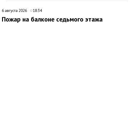
6 августа 2026
18:34
Пожар на балконе седьмого этажа
ликвидировали в Евпатории
Медиаисточник: Главное управление МЧС России по Республике Крым
В Евпатории сотрудники МЧС России ликвидировали пожар
на балконе квартиры, расположенной на седьмом этаже