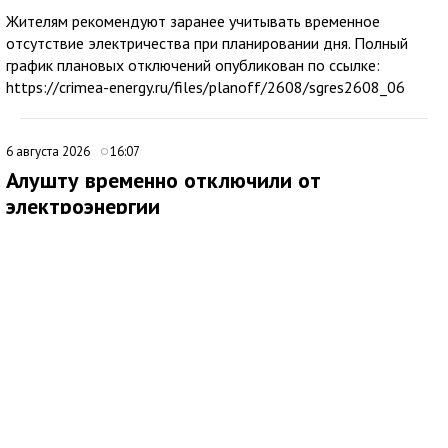
Жителям рекомендуют заранее учитывать временное
отсутствие электричества при планировании дня. Полный
график плановых отключений опубликован по ссылке:
https://crimea-energy.ru/files/planoff/2608/sgres2608_06
6 августа 2026
16:07
Алушту временно отключили от
электроэнергии
В Алуште временно ограничили подачу электроэнергии на
территории всего муниципалитета. Об этом сообщила глава
администрации города Галина Огнёва.
По ее словам, отключение связано с проведением аварийных
работ. Ожидается, что электроснабжение восстановят
примерно через два часа.
6 августа 2026
09:38