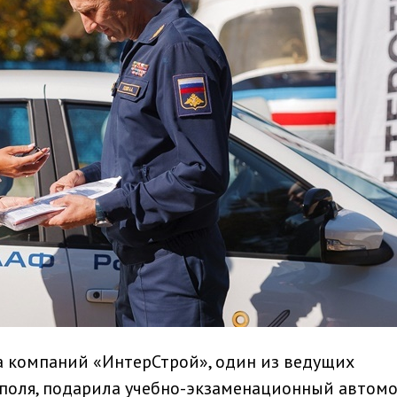
па компаний «ИнтерСтрой», один из ведущих
поля, подарила учебно-экзаменационный автом