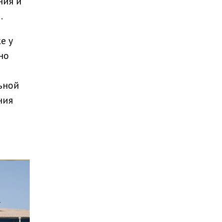
ния и
.
е у
но
ьной
ния