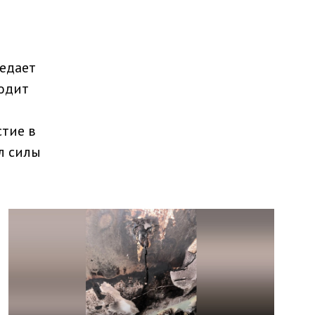
редает
водит
стие в
л силы