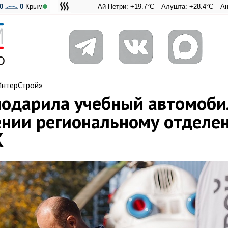
0
0
Крым
Ай-Петри: +19.7°C
Алушта: +28.4°C
Ангарский перев
Адмиральска
нтерСтрой»
подарила учебный автомоби
ении региональному отделе
К