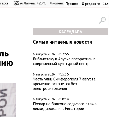
ал: +21.1°C
я Лагуна: +26°C
Евпатория: +24°C
Фиолент: +25.9°C
Керчь: +30.6°C
Казачья бухта: +25.9°C
Никитский сад: +28.2°
Херсонес
Правила
О редакции
16+
КАЛЕНДАРЬ
Самые читаемые новости
ль
17:55
6 августа 2026
нию
Библиотеку в Алупке превратили в
современный культурный центр
15:35
6 августа 2026
Часть улиц Симферополя 7 августа
временно останется без
электроснабжения
18:34
6 августа 2026
Пожар на балконе седьмого этажа
ликвидировали в Евпатории