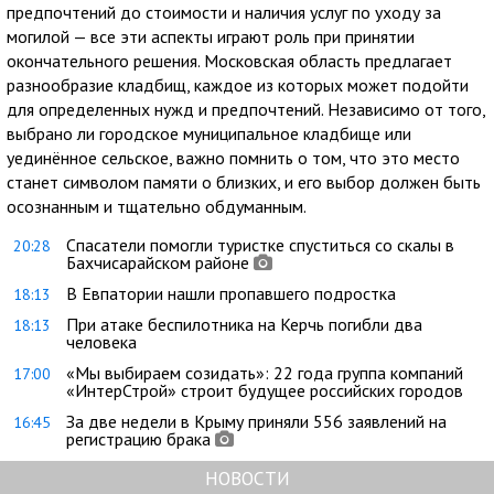
предпочтений до стоимости и наличия услуг по уходу за
могилой — все эти аспекты играют роль при принятии
окончательного решения. Московская область предлагает
разнообразие кладбищ, каждое из которых может подойти
для определенных нужд и предпочтений. Независимо от того,
выбрано ли городское муниципальное кладбище или
уединённое сельское, важно помнить о том, что это место
станет символом памяти о близких, и его выбор должен быть
осознанным и тщательно обдуманным.
Спасатели помогли туристке спуститься со скалы в
20:28
Бахчисарайском районе
В Евпатории нашли пропавшего подростка
18:13
При атаке беспилотника на Керчь погибли два
18:13
человека
«Мы выбираем созидать»: 22 года группа компаний
17:00
«ИнтерСтрой» строит будущее российских городов
За две недели в Крыму приняли 556 заявлений на
16:45
регистрацию брака
НОВОСТИ