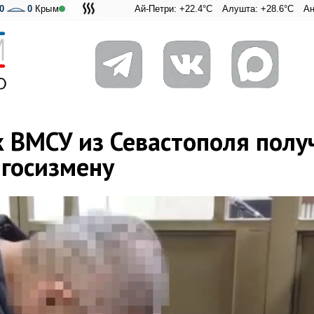
0
0
Крым
Ай-Петри: +22.4°C
Алушта: +28.6°C
Ангарский пе
Адмиральс
 ВМСУ из Севастополя полу
 госизмену