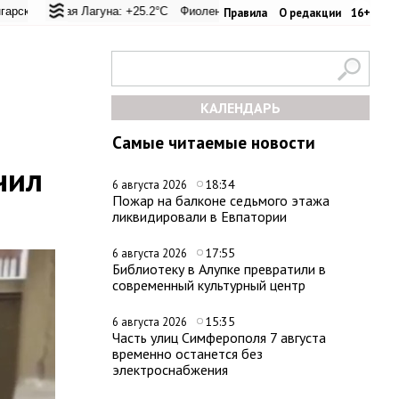
ревал: +25.4°C
кая Лагуна: +25.2°C
Евпатория: +31.2°C
Фиолент: +25.4°C
Керчь: +31.1°C
Казачья бухта: +25.4°C
Никитский сад: +
Херс
Правила
О редакции
16+
КАЛЕНДАРЬ
Самые читаемые новости
чил
18:34
6 августа 2026
Пожар на балконе седьмого этажа
ликвидировали в Евпатории
17:55
6 августа 2026
Библиотеку в Алупке превратили в
современный культурный центр
15:35
6 августа 2026
Часть улиц Симферополя 7 августа
временно останется без
электроснабжения