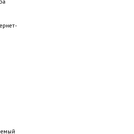
ба
ернет-
ваемый