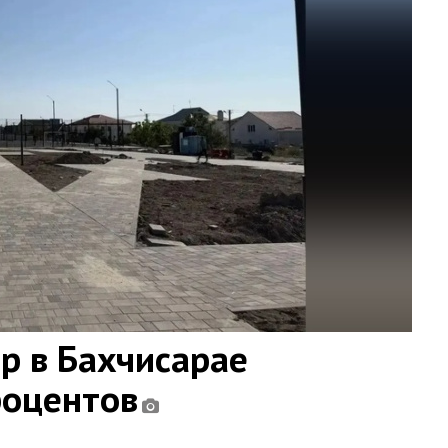
ар в Бахчисарае
роцентов