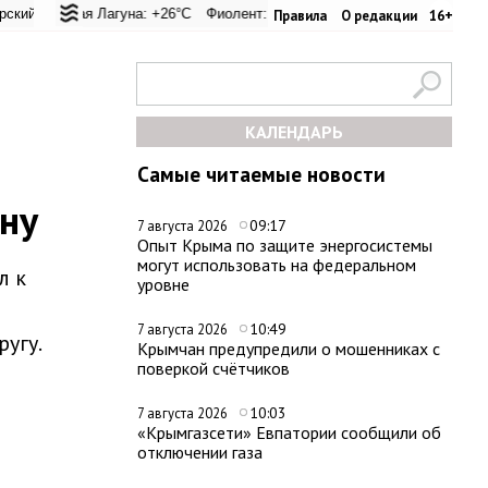
еревал: +23°C
льская Лагуна: +26°C
Евпатория: +29.8°C
Фиолент: +26.5°C
Керчь: +33.4°C
Казачья бухта: +26.4°C
Никитский сад: +2
Хер
Правила
О редакции
16+
КАЛЕНДАРЬ
Самые читаемые новости
ну
09:17
7 августа 2026
Опыт Крыма по защите энергосистемы
могут использовать на федеральном
л к
уровне
10:49
7 августа 2026
угу.
Крымчан предупредили о мошенниках с
поверкой счётчиков
10:03
7 августа 2026
«Крымгазсети» Евпатории сообщили об
отключении газа