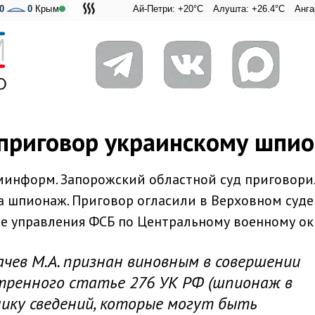
0
0
Крым
Ай-Петри: +20°C
Алушта: +26.4°C
Ангарский п
Адмира
приговор украинскому шпио
минформ. Запорожский областной суд приговори
 шпионаж. Приговор огласили в Верховном суде
е управления ФСБ по Центральному военному окр
чев М.А. признан виновным в совершении
тренного статье 276 УК РФ (шпионаж в
ику сведений, которые могут быть