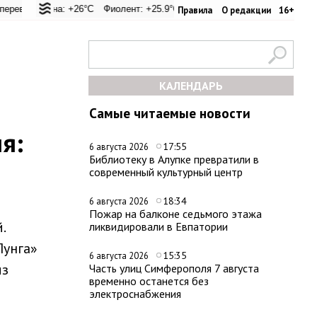
21.1°C
гуна: +26°C
Евпатория: +24°C
Фиолент: +25.9°C
Керчь: +30.6°C
Казачья бухта: +25.9°C
Никитский сад: +28.2°C
Херсонес: +2
Си
Правила
О редакции
16+
КАЛЕНДАРЬ
Самые читаемые новости
я:
17:55
6 августа 2026
Библиотеку в Алупке превратили в
современный культурный центр
18:34
6 августа 2026
Пожар на балконе седьмого этажа
.
ликвидировали в Евпатории
унга»
15:35
6 августа 2026
из
Часть улиц Симферополя 7 августа
временно останется без
электроснабжения