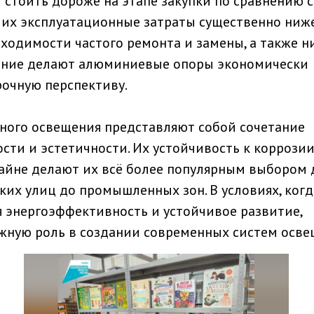
стоить дороже на этапе закупки по сравнению с
 их эксплуатационные затраты существенно ниже
бходимости частого ремонта и замены, а также н
ание делают алюминиевые опоры экономически
очную перспективу.
ого освещения представляют собой сочетание
ости и эстетичности. Их устойчивость к коррозии
зайне делают их всё более популярным выбором 
ких улиц до промышленных зон. В условиях, когд
 энергоэффективность и устойчивое развитие,
ную роль в создании современных систем осве