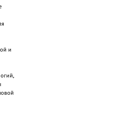
е
ля
ной и
огий,
ы
новой