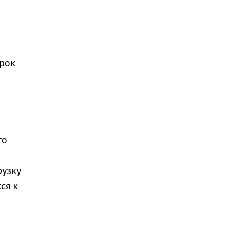
рок
го
рузку
ся к