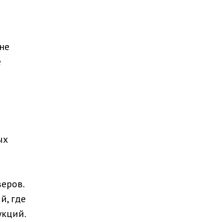
не
е
ых
еров.
й, где
укций.