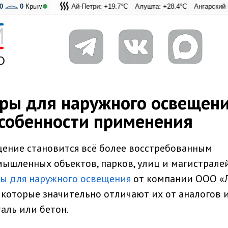
0
0
Крым
Ай-Петри: +19.7°C
Алушта: +28.4°C
Ангарский перевал: +
Адмиральская Ла
ы для наружного освещени
собенности применения
щение становится всё более восстребованным
ышленных объектов, парков, улиц и магистралей
ы для наружного освещения
от компании ООО «Л
которые значительно отличают их от аналогов 
таль или бетон.