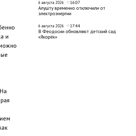
16:07
6 августа 2026
Алушту временно отключили от
электроэнергии
17:44
бенно
6 августа 2026
В Феодосии обновляют детский сад
а и
«Якорёк»
 можно
ные
 На
орая
нием
как