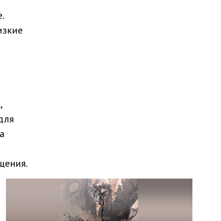
.
изкие
,
для
а
щения.