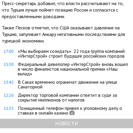
Пресс-секретарь добавил, что власти рассчитывают на то,
что Турция лучше поймет позицию России и согласится с
предоставленными доводами.
Также Песков отметил, что США оказывают давление на
Турцию, запугивает Анкару негативными последствиями для
турецкой экономики.
«Мы выбираем созидать»: 22 года группа компаний
17:00
«ИнтерСтрой» строит будущее российских городов
Федеральный девелопер «ИнтерСтрой» вновь вошел
15:30
в число финалистов национальной премии «Наш
вклад»
В Саках временно ограничат движение на улице
13:45
Санаторной
Директор торговой компании ответит в суде за
12:20
сокрытие миллионов от налогов
Похищенный телефон привел к уголовному делу о
11:35
ставках в онлайн казино
НОВОСТИ